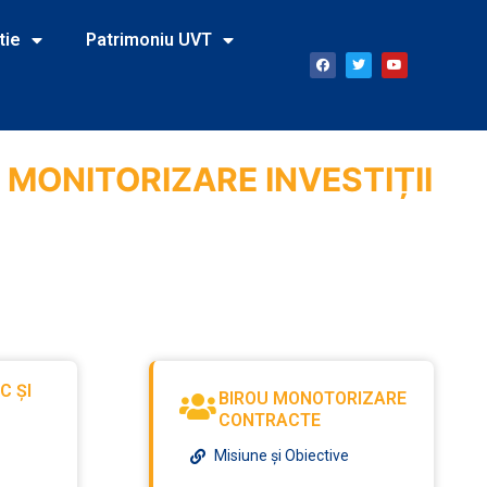
tie
Patrimoniu UVT
I MONITORIZARE INVESTIȚII
C ȘI
BIROU MONOTORIZARE
CONTRACTE
Misiune și Obiective