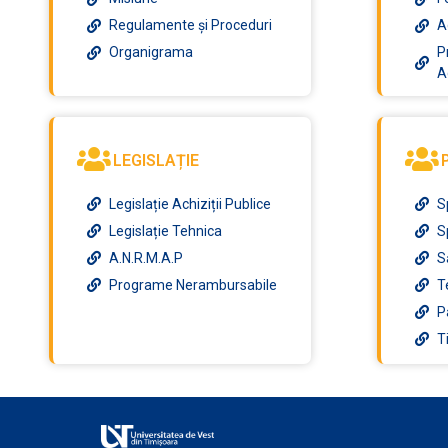
Regulamente și Proceduri
A
Organigrama
P
A
LEGISLAȚIE
Legislație Achiziții Publice
S
Legislație Tehnica
S
A.N.R.M.A.P
S
Programe Nerambursabile
T
P
T