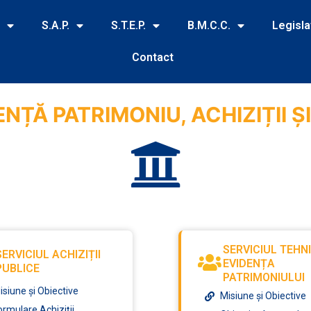
S.A.P.
S.T.E.P.
B.M.C.C.
Legisla
Contact
ENȚĂ PATRIMONIU, ACHIZIȚII Ș
SERVICIUL TEHNI
SERVICIUL ACHIZIȚII
EVIDENȚA
PUBLICE
PATRIMONIULUI
isiune și Obiective
Misiune și Obiective
ormulare Achiziții