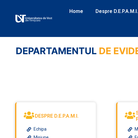
Home
Despre D.E.P.A.M.I.
DEPARTAMENTUL
DE EVID
DESPRE D.E.P.A.M.I.
Echipa
M
Misiune
F