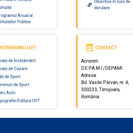
Obiective în curs de
chiziții
derulare
rogramul Anual al
chizițiilor Publice
PATRIMONIU UVT
CONTACT
pații de Învățământ
Acronim:
D.E.P.A.M.I./DEPAMI
pații de Cazare
Adresa:
ăli de Sport
Bd. Vasile Pȃrvan, nr. 4,
erenuri de Sport
300223, Timișoara,
arc Auto
Romȃnia
ipografie/Editura UVT